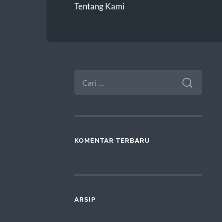
Tentang Kami
CARI
UNTUK:
KOMENTAR TERBARU
ARSIP