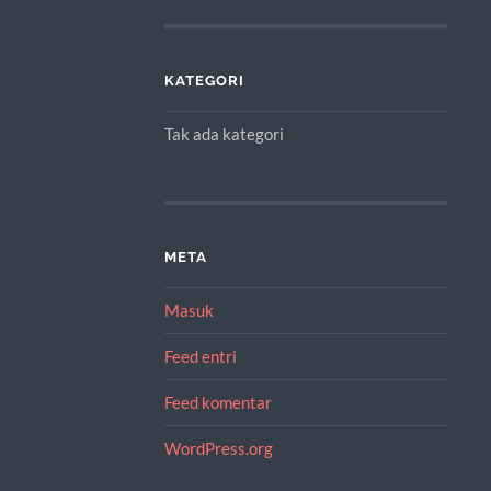
KATEGORI
Tak ada kategori
META
Masuk
Feed entri
Feed komentar
WordPress.org