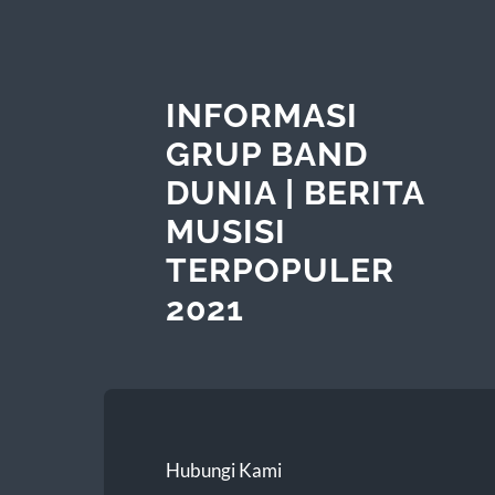
INFORMASI
GRUP BAND
DUNIA | BERITA
MUSISI
TERPOPULER
2021
Hubungi Kami