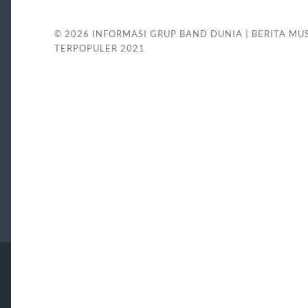
© 2026
INFORMASI GRUP BAND DUNIA | BERITA MUS
TERPOPULER 2021