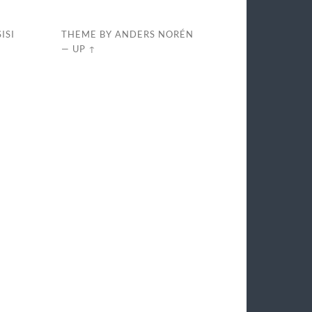
ISI
THEME BY
ANDERS NORÉN
—
UP ↑