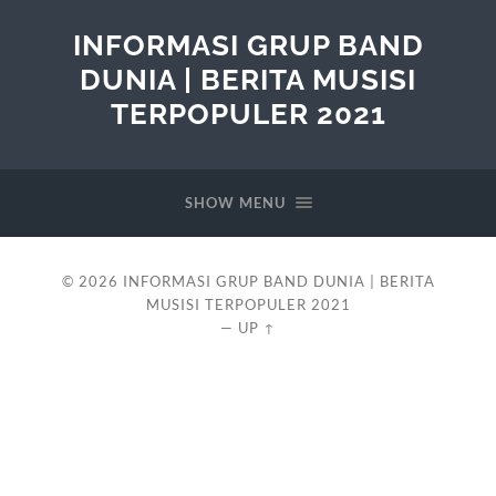
INFORMASI GRUP BAND
DUNIA | BERITA MUSISI
TERPOPULER 2021
SHOW MENU
© 2026
INFORMASI GRUP BAND DUNIA | BERITA
MUSISI TERPOPULER 2021
—
UP ↑