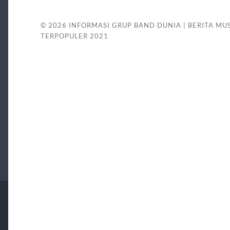
© 2026
INFORMASI GRUP BAND DUNIA | BERITA MUS
TERPOPULER 2021