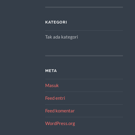
KATEGORI
Tak ada kategori
META
Masuk
Feed entri
Feed komentar
WordPress.org