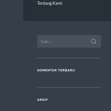
Tentang Kami
CARI
UNTUK:
KOMENTAR TERBARU
ARSIP