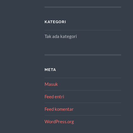
KATEGORI
Tak ada kategori
META
Masuk
Feed entri
Feed komentar
WordPress.org