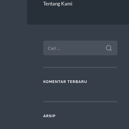
Tentang Kami
CARI
UNTUK:
KOMENTAR TERBARU
ARSIP