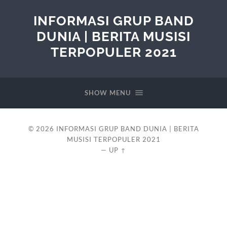
INFORMASI GRUP BAND
DUNIA | BERITA MUSISI
TERPOPULER 2021
SHOW MENU
© 2026
INFORMASI GRUP BAND DUNIA | BERITA
MUSISI TERPOPULER 2021
—
UP ↑