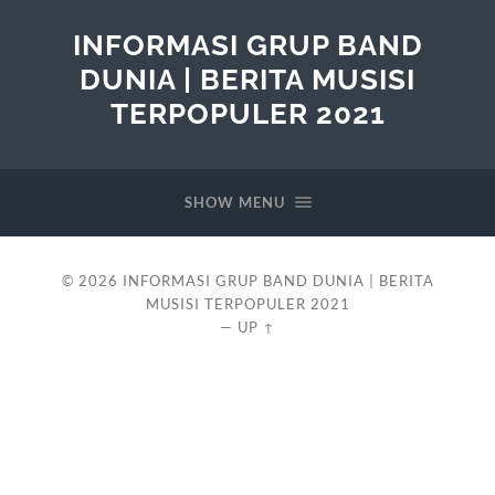
INFORMASI GRUP BAND
DUNIA | BERITA MUSISI
TERPOPULER 2021
SHOW MENU
© 2026
INFORMASI GRUP BAND DUNIA | BERITA
MUSISI TERPOPULER 2021
—
UP ↑