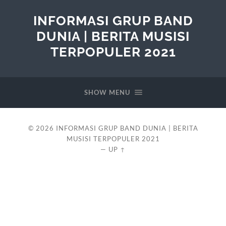
INFORMASI GRUP BAND
DUNIA | BERITA MUSISI
TERPOPULER 2021
SHOW MENU
© 2026
INFORMASI GRUP BAND DUNIA | BERITA
MUSISI TERPOPULER 2021
—
UP ↑