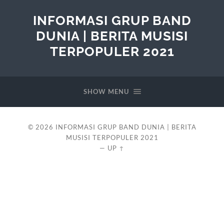
INFORMASI GRUP BAND
DUNIA | BERITA MUSISI
TERPOPULER 2021
SHOW MENU
© 2026
INFORMASI GRUP BAND DUNIA | BERITA
MUSISI TERPOPULER 2021
—
UP ↑