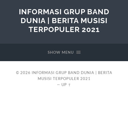
INFORMASI GRUP BAND
DUNIA | BERITA MUSISI
TERPOPULER 2021
SHOW MENU
© 2026
INFORMASI GRUP BAND DUNIA | BERITA
MUSISI TERPOPULER 2021
—
UP ↑